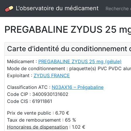
L'observatoire du médicament
Recherche
PREGABALINE ZYDUS 25 mg –
Carte d'identité du conditionnemen
Médicament :
PREGABALINE ZYDUS 25 mg (gélule)
Mode de conditionnement : plaquette(s) PVC PVDC alum
Exploitant :
ZYDUS FRANCE
Classification ATC :
N03AX16 – Prégabaline
Code CIP : 3400930131602
Code CIS : 61911861
Prix de vente public : 6.70 €
Taux de remboursement : 65 %
Honoraires de dispensation
: 1.02 €