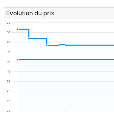
Evolution du prix
9€
8€
7€
6€
5€
4€
3€
2€
1€
0€