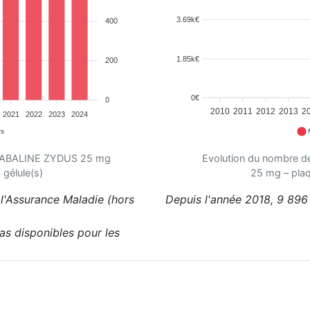
3.69k€
400
1.85k€
200
0€
0
2010
2011
2012
2013
2
2021
2022
2023
2024
rs
REGABALINE ZYDUS 25 mg
Evolution du nombre 
gélule(s)
25 mg – plaq
l'Assurance Maladie (hors
Depuis l'année 2018, 9 896
pas disponibles pour les