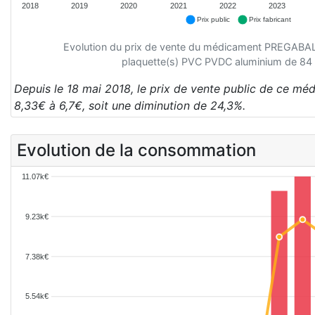
2018
2019
2020
2021
2022
2023
Prix public
Prix fabricant
Evolution du prix de vente du médicament PREGAB
plaquette(s) PVC PVDC aluminium de 84 g
Depuis le 18 mai 2018, le prix de vente public de ce mé
8,33€ à 6,7€, soit une diminution de 24,3%.
Evolution de la consommation
11.07k€
9.23k€
7.38k€
5.54k€