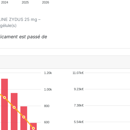
2024
2025
2026
ALINE ZYDUS 25 mg –
élule(s)
dicament est passé de
1.20k
11.07k€
9.23k€
1.00k
7.38k€
800
5.54k€
600