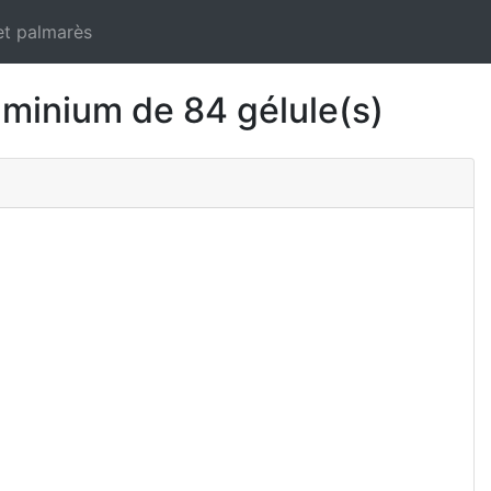
et palmarès
inium de 84 gélule(s)