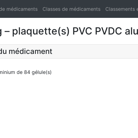
 de médicaments
Classes de médicaments
Classements 
 plaquette(s) PVC PVDC alum
t du médicament
inium de 84 gélule(s)