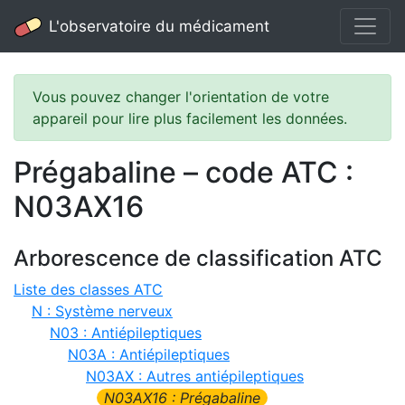
L'observatoire du médicament
Vous pouvez changer l'orientation de votre
appareil pour lire plus facilement les données.
Prégabaline – code ATC :
N03AX16
Arborescence de classification ATC
Liste des classes ATC
N : Système nerveux
N03 : Antiépileptiques
N03A : Antiépileptiques
N03AX : Autres antiépileptiques
N03AX16 : Prégabaline