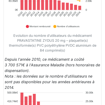
83.35k€
2.00k
0€
0
2011
2012
2013
2014
2015
2016
2017
2018
2019
2020
2021
2022
2023
2024
2010
Montant remboursé
Nombre d'utilisateurs
Evolution du nombre d'utilisateurs du médicament
PRAVASTATINE ZYDUS 20 mg – plaquette(s)
thermoformée(s) PVC polyéthylène PVDC aluminium de
84 comprimé(s)
Depuis l'année 2010, ce médicament a coûté
3 700 571€ à l'Assurance Maladie (hors honoraires de
dispensation).
Nota : les données sur le nombre d'utilisateurs ne
sont pas disponibles pour les années antérieures à
2014.
500.08k€
30.00k
416.74k€
25.00k