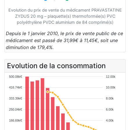
Evolution du prix de vente du médicament PRAVASTATINE
ZYDUS 20 mg – plaquette(s) thermoformée(s) PVC
polyéthylène PVDC aluminium de 84 comprimé(s)
Depuis le 1 janvier 2010, le prix de vente public de ce
médicament est passé de 31,99€ à 11,45€, soit une
diminution de 179,4%.
Evolution de la consommation
500.08k€
12.00k
416.74k€
10.00k
333.39k€
8.00k
250.04k€
6.00k
166.69k€
4.00k