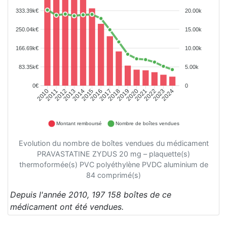
333.39k€
20.00k
250.04k€
15.00k
166.69k€
10.00k
83.35k€
5.00k
0€
0
2011
2012
2013
2014
2015
2016
2017
2018
2019
2020
2021
2022
2023
2024
2010
Montant remboursé
Nombre de boîtes vendues
Evolution du nombre de boîtes vendues du médicament
PRAVASTATINE ZYDUS 20 mg – plaquette(s)
thermoformée(s) PVC polyéthylène PVDC aluminium de
84 comprimé(s)
Depuis l'année 2010, 197 158 boîtes de ce
médicament ont été vendues.