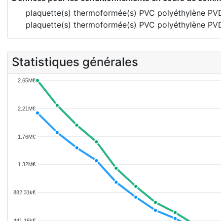
plaquette(s) thermoformée(s) PVC polyéthylène PV
plaquette(s) thermoformée(s) PVC polyéthylène PVD
Statistiques générales
2.65M€
2.21M€
1.76M€
1.32M€
882.31k€
441.16k€