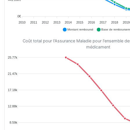
0€
2010
2011
2012
2013
2014
2015
2016
2017
2018
2019
Montant remboursé
Base de remboursem
Coût total pour l'Assurance Maladie pour l'ensemble d
médicament
25.77k
21.47k
17.18k
12.88k
8.59k