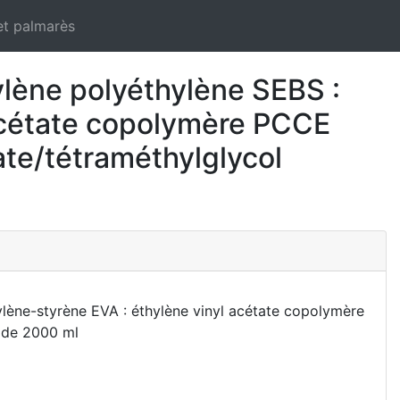
et palmarès
lène polyéthylène SEBS :
 acétate copolymère PCCE
te/tétraméthylglycol
ène-styrène EVA : éthylène vinyl acétate copolymère
 de 2000 ml