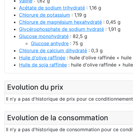
Valine
: 1,62 g
Acétate de sodium trihydraté
: 1,16 g
Chlorure de potassium
: 1,19 g
Chlorure de magnésium hexahydraté
: 0,45 g
Glycérophosphate de sodium hydraté
: 1,91 g
Glucose monohydraté
: 82,5 g
Glucose anhydre
: 75 g
Chlorure de calcium dihydraté
: 0,3 g
Huile d'olive raffinée
: huile d'olive raffinée + huile
Huile de soja raffinée
: huile d'olive raffinée + huil
Evolution du prix
Il n'y a pas d'historique de prix pour ce conditionneme
Evolution de la consommation
Il n'y a pas d'historique de consommation pour ce cond