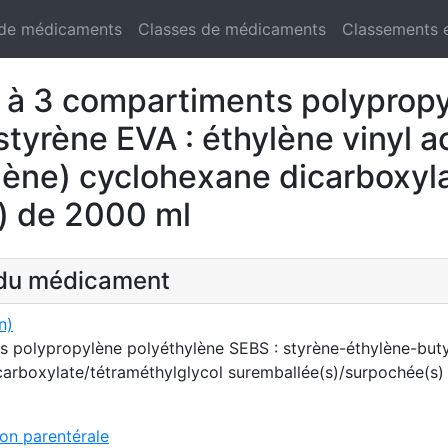
 de médicaments
Classes de médicaments
Classements 
à 3 compartiments polypropy
styrène EVA : éthylène vinyl
ène) cyclohexane dicarboxyla
) de 2000 ml
t du médicament
n)
polypropylène polyéthylène SEBS : styrène-éthylène-butyl
arboxylate/tétraméthylglycol suremballée(s)/surpochée(s)
ion parentérale