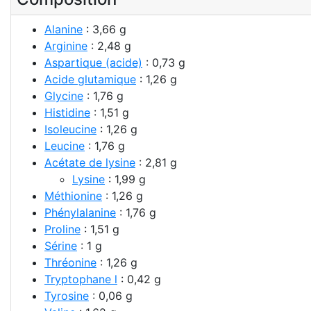
Alanine
: 3,66 g
Arginine
: 2,48 g
Aspartique (acide)
: 0,73 g
Acide glutamique
: 1,26 g
Glycine
: 1,76 g
Histidine
: 1,51 g
Isoleucine
: 1,26 g
Leucine
: 1,76 g
Acétate de lysine
: 2,81 g
Lysine
: 1,99 g
Méthionine
: 1,26 g
Phénylalanine
: 1,76 g
Proline
: 1,51 g
Sérine
: 1 g
Thréonine
: 1,26 g
Tryptophane l
: 0,42 g
Tyrosine
: 0,06 g