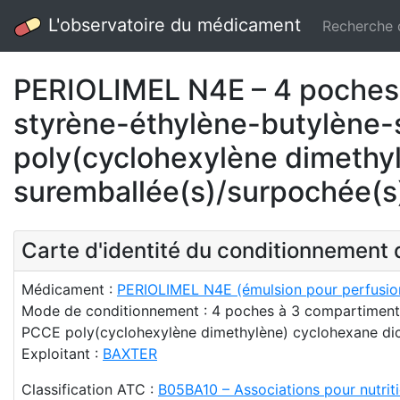
L'observatoire du médicament
Recherche
PERIOLIMEL N4E – 4 poches 
styrène-éthylène-butylène-
poly(cyclohexylène dimethyl
suremballée(s)/surpochée(s
Carte d'identité du conditionnemen
Médicament :
PERIOLIMEL N4E (émulsion pour perfusio
Mode de conditionnement : 4 poches à 3 compartiments 
PCCE poly(cyclohexylène dimethylène) cyclohexane dic
Exploitant :
BAXTER
Classification ATC :
B05BA10 – Associations pour nutrit