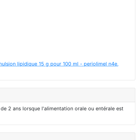
lsion lipidique 15 g pour 100 ml - periolimel n4e,
de 2 ans lorsque l'alimentation orale ou entérale est