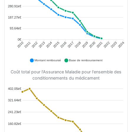
280.91k€
187.27k€
93.64k€
0€
2011
2012
2013
2014
2015
2016
2018
2019
2020
2021
2022
2023
2010
2017
2024
Montant remboursé
Base de remboursement
Coût total pour l'Assurance Maladie pour l'ensemble des
conditionnements du médicament
402.05k€
321.64k€
241.23k€
160.82k€