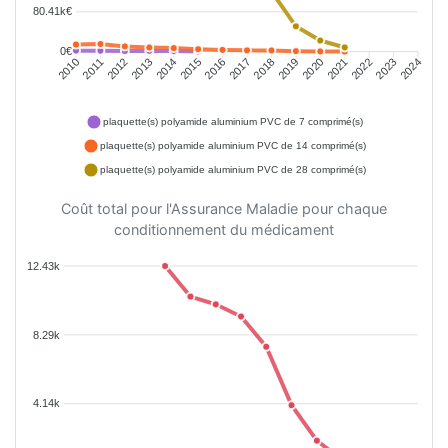
80.41k€
0€
2011
2012
2013
2014
2015
2016
2018
2019
2020
2021
2022
2023
2010
2017
2024
plaquette(s) polyamide aluminium PVC de 7 comprimé(s)
plaquette(s) polyamide aluminium PVC de 14 comprimé(s)
plaquette(s) polyamide aluminium PVC de 28 comprimé(s)
Coût total pour l'Assurance Maladie pour chaque
conditionnement du médicament
12.43k
8.29k
4.14k