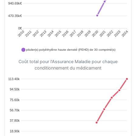
940.69k€
470.35k€
0€
2011
2012
2013
2014
2015
2016
2018
2019
2020
2021
2022
2023
2010
2017
2024
pilulier(s) polyéthylène haute densité (PEHD) de 30 comprimé(s)
Coût total pour l'Assurance Maladie pour chaque
conditionnement du médicament
113.40k
94.50k
75.60k
56.70k
37.80k
18.90k