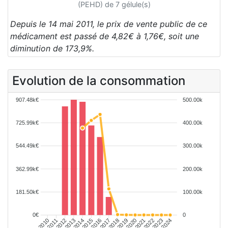
(PEHD) de 7 gélule(s)
Depuis le 14 mai 2011, le prix de vente public de ce
médicament est passé de 4,82€ à 1,76€, soit une
diminution de 173,9%.
Evolution de la consommation
907.48k€
500.00k
725.99k€
400.00k
544.49k€
300.00k
362.99k€
200.00k
181.50k€
100.00k
0€
0
2011
2012
2013
2014
2015
2016
2017
2018
2019
2020
2021
2022
2023
2024
2010