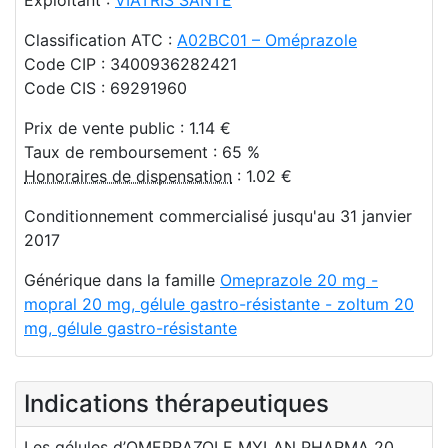
Classification ATC :
A02BC01 – Oméprazole
Code CIP : 3400936282421
Code CIS : 69291960
Prix de vente public : 1.14 €
Taux de remboursement : 65 %
Honoraires de dispensation
: 1.02 €
Conditionnement commercialisé jusqu'au 31 janvier
2017
Générique dans la famille
Omeprazole 20 mg -
mopral 20 mg, gélule gastro-résistante - zoltum 20
mg, gélule gastro-résistante
Indications thérapeutiques
Les gélules d’OMEPRAZOLE MYLAN PHARMA 20