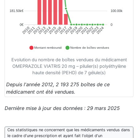
181.50k€
100.00k
0€
0
2011
2012
2013
2014
2015
2016
2017
2018
2019
2020
2021
2022
2023
2024
2010
Montant remboursé
Nombre de boîtes vendues
Evolution du nombre de boîtes vendues du médicament
OMEPRAZOLE VIATRIS 20 mg – pilulier(s) polyéthylène
haute densité (PEHD) de 7 gélule(s)
Depuis l'année 2012, 2 193 275 boîtes de ce
médicament ont été vendues.
Dernière mise à jour des données : 29 mars 2025
Ces statistiques ne concernent que les médicaments vendus dans
le cadre d'une prescription et ayant fait l'objet d'un