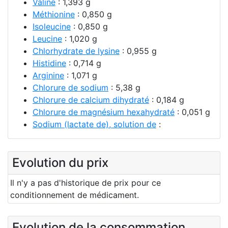
Valine
: 1,393 g
Méthionine
: 0,850 g
Isoleucine
: 0,850 g
Leucine
: 1,020 g
Chlorhydrate de lysine
: 0,955 g
Histidine
: 0,714 g
Arginine
: 1,071 g
Chlorure de sodium
: 5,38 g
Chlorure de calcium dihydraté
: 0,184 g
Chlorure de magnésium hexahydraté
: 0,051 g
Sodium (lactate de), solution de
:
Evolution du prix
Il n'y a pas d'historique de prix pour ce
conditionnement de médicament.
Evolution de la consommation