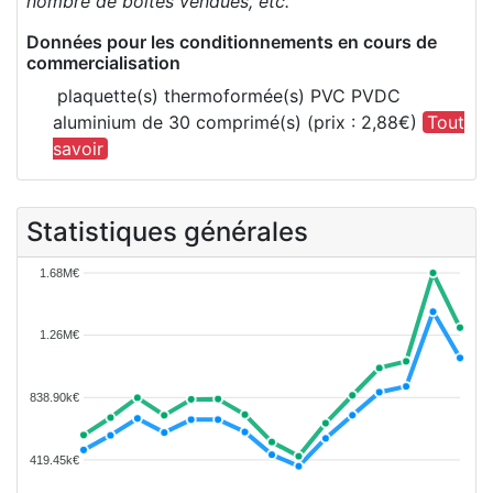
nombre de boîtes vendues, etc.
Données pour les conditionnements en cours de
commercialisation
plaquette(s) thermoformée(s) PVC PVDC
aluminium de 30 comprimé(s) (prix : 2,88€)
Tout
savoir
Statistiques générales
1.68M€
1.26M€
838.90k€
419.45k€