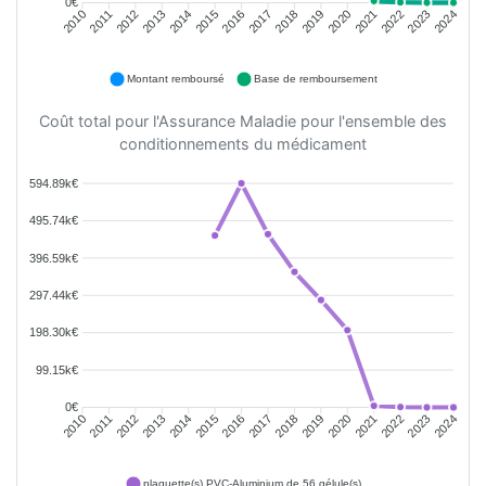
0€
2011
2012
2013
2014
2015
2016
2018
2019
2020
2021
2022
2023
2010
2017
2024
Montant remboursé
Base de remboursement
Coût total pour l'Assurance Maladie pour l'ensemble des
conditionnements du médicament
594.89k€
495.74k€
396.59k€
297.44k€
198.30k€
99.15k€
0€
2011
2012
2013
2014
2015
2016
2018
2019
2020
2021
2022
2023
2010
2017
2024
plaquette(s) PVC-Aluminium de 56 gélule(s)