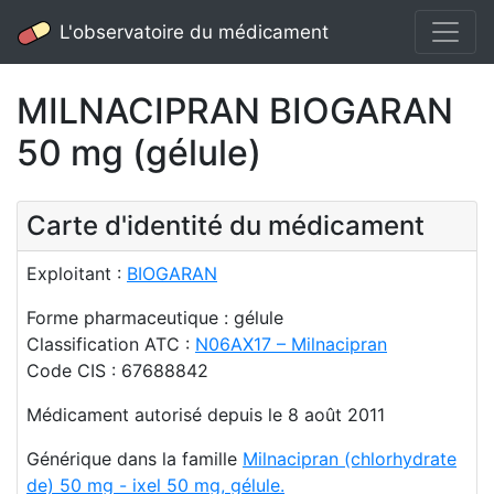
L'observatoire du médicament
MILNACIPRAN BIOGARAN
50 mg (gélule)
Carte d'identité du médicament
Exploitant :
BIOGARAN
Forme pharmaceutique : gélule
Classification ATC :
N06AX17 – Milnacipran
Code CIS : 67688842
Médicament autorisé depuis le 8 août 2011
Générique dans la famille
Milnacipran (chlorhydrate
de) 50 mg - ixel 50 mg, gélule.