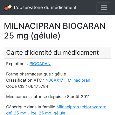
L'observatoire du médicament
MILNACIPRAN BIOGARAN
25 mg (gélule)
Carte d'identité du médicament
Exploitant :
BIOGARAN
Forme pharmaceutique : gélule
Classification ATC :
N06AX17 – Milnacipran
Code CIS : 66475784
Médicament autorisé depuis le 8 août 2011
Générique dans la famille
Milnacipran (chlorhydrate
de) 25 mg - ixel 25 mg, gélule.