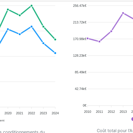
256.47k€
213.72k€
170.98k€
128.23k€
85.49k€
42.74k€
0€
2010
2011
2012
2013
2020
2021
2022
2023
2024
ent
Coût total pour l
es conditionnements du