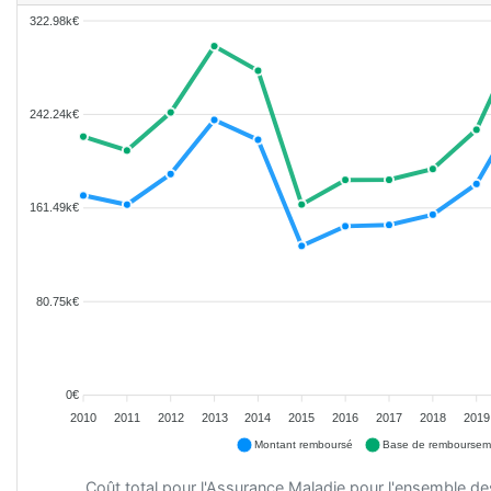
322.98k€
242.24k€
161.49k€
80.75k€
0€
2010
2011
2012
2013
2014
2015
2016
2017
2018
2019
Montant remboursé
Base de remboursem
Coût total pour l'Assurance Maladie pour l'ensemble d