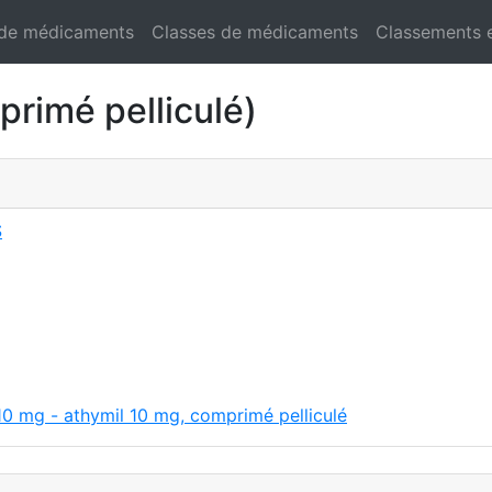
 de médicaments
Classes de médicaments
Classements 
rimé pelliculé)
S
10 mg - athymil 10 mg, comprimé pelliculé