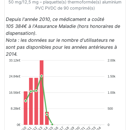
50 mg/12,5 mg – plaquette(s) thermoformée(s) aluminium
PVC PVDC de 90 comprimé(s)
Depuis l'année 2010, ce médicament a coûté
105 384€ à l'Assurance Maladie (hors honoraires de
dispensation).
Nota : les données sur le nombre d'utilisateurs ne
sont pas disponibles pour les années antérieures à
2014.
33.12k€
2.00k
24.84k€
1.50k
16.56k€
1.00k
8.28k€
500
0€
0
2011
2012
2013
2014
2015
2016
2017
2018
2019
2020
2021
2022
2023
2024
2010