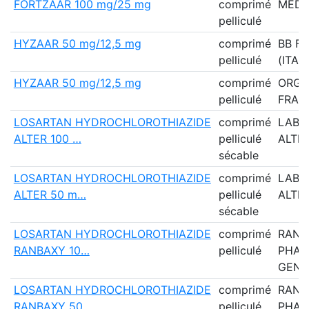
FORTZAAR 100 mg/25 mg
comprimé
MEDI
pelliculé
HYZAAR 50 mg/12,5 mg
comprimé
BB F
pelliculé
(ITALI
HYZAAR 50 mg/12,5 mg
comprimé
ORG
pelliculé
FRAN
LOSARTAN HYDROCHLOROTHIAZIDE
comprimé
LABO
ALTER 100 …
pelliculé
ALTE
sécable
LOSARTAN HYDROCHLOROTHIAZIDE
comprimé
LABO
ALTER 50 m…
pelliculé
ALTE
sécable
LOSARTAN HYDROCHLOROTHIAZIDE
comprimé
RANB
RANBAXY 10…
pelliculé
PHAR
GENE
LOSARTAN HYDROCHLOROTHIAZIDE
comprimé
RANB
RANBAXY 50…
pelliculé
PHAR