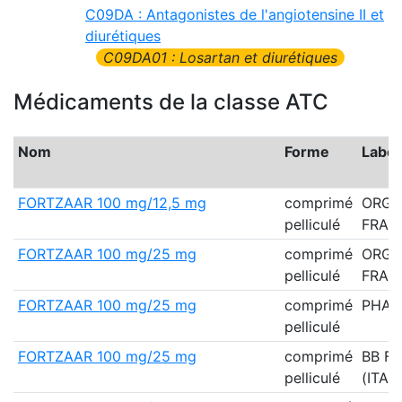
C09DA : Antagonistes de l'angiotensine II et
diurétiques
C09DA01 : Losartan et diurétiques
Médicaments de la classe ATC
Nom
Forme
Labor
FORTZAAR 100 mg/12,5 mg
comprimé
ORG
pelliculé
FRAN
FORTZAAR 100 mg/25 mg
comprimé
ORG
pelliculé
FRAN
FORTZAAR 100 mg/25 mg
comprimé
PHAR
pelliculé
FORTZAAR 100 mg/25 mg
comprimé
BB F
pelliculé
(ITALI