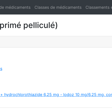
 de médicaments
Classes de médicaments
Classements 
imé pelliculé)
es
g + hydrochlorothiazide 6,25 mg - lodoz 10 mg/6,25 mg, c