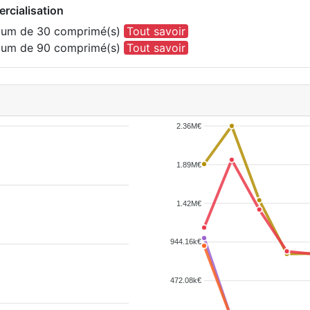
rcialisation
nium de 30 comprimé(s)
Tout savoir
nium de 90 comprimé(s)
Tout savoir
2.36M€
1.89M€
1.42M€
944.16k€
472.08k€