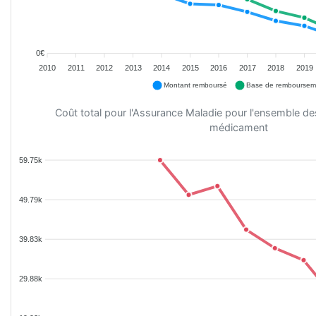
0€
2010
2011
2012
2013
2014
2015
2016
2017
2018
2019
Montant remboursé
Base de remboursem
Coût total pour l'Assurance Maladie pour l'ensemble d
médicament
59.75k
49.79k
39.83k
29.88k