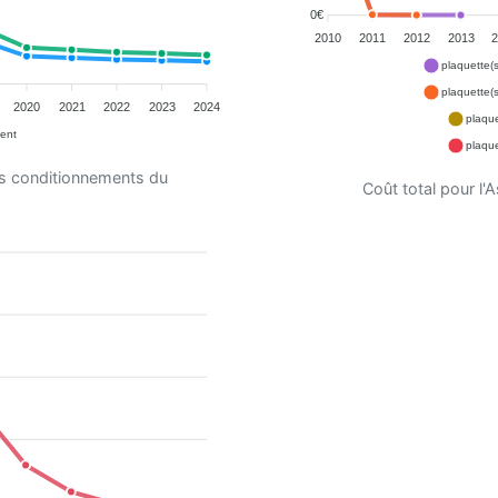
0€
2010
2011
2012
2013
plaquette(
plaquette(
2020
2021
2022
2023
2024
plaqu
ent
plaqu
es conditionnements du
Coût total pour l