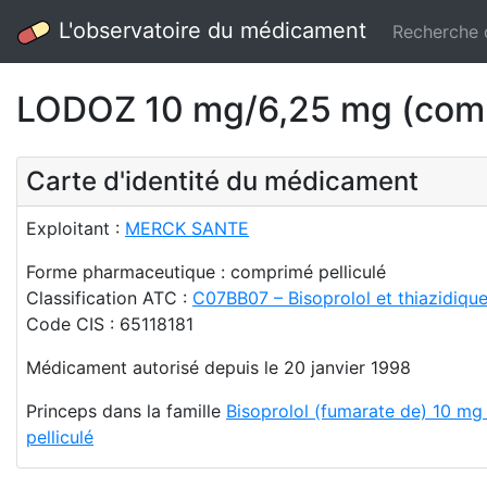
L'observatoire du médicament
Recherche
LODOZ 10 mg/6,25 mg (compr
Carte d'identité du médicament
Exploitant :
MERCK SANTE
Forme pharmaceutique : comprimé pelliculé
Classification ATC :
C07BB07 – Bisoprolol et thiazidiqu
Code CIS : 65118181
Médicament autorisé depuis le 20 janvier 1998
Princeps dans la famille
Bisoprolol (fumarate de) 10 m
pelliculé