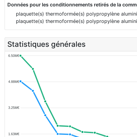
Données pour les conditionnements retirés de la comme
plaquette(s) thermoformée(s) polypropylène alumi
plaquette(s) thermoformée(s) polypropylène alumi
Statistiques générales
6.50M€
4.88M€
3.25M€
1.63M€