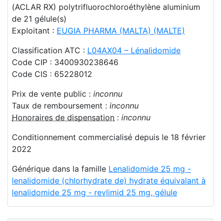
(ACLAR RX) polytrifluorochloroéthylène aluminium
de 21 gélule(s)
Exploitant :
EUGIA PHARMA (MALTA) (MALTE)
Classification ATC :
L04AX04 – Lénalidomide
Code CIP : 3400930238646
Code CIS : 65228012
Prix de vente public :
inconnu
Taux de remboursement :
inconnu
Honoraires de dispensation
:
inconnu
Conditionnement commercialisé depuis le 18 février
2022
Générique dans la famille
Lenalidomide 25 mg -
lenalidomide (chlorhydrate de) hydrate équivalant à
lenalidomide 25 mg - revlimid 25 mg, gélule