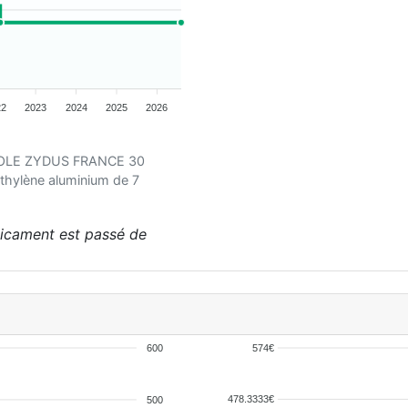
22
2023
2024
2025
2026
AZOLE ZYDUS FRANCE 30
thylène aluminium de 7
édicament est passé de
600
574€
478.3333€
500