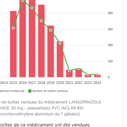
400
300
200
100
0
2014
2015
2016
2017
2018
2019
2020
2021
2022
2023
2024
Montant remboursé
Nombre de boîtes vendues
re de boîtes vendues du médicament LANSOPRAZOLE
NCE 30 mg – plaquette(s) PVC (ACLAR RX)
uorochloroéthylène aluminium de 7 gélule(s)
 boîtes de ce médicament ont été vendues.