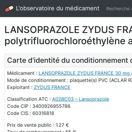
L'observatoire du médicament
Recherche
LANSOPRAZOLE ZYDUS FRANC
polytrifluorochloroéthylène 
Carte d'identité du conditionnemen
Médicament :
LANSOPRAZOLE ZYDUS FRANCE 30 mg (gél
Mode de conditionnement : plaquette(s) PVC (ACLAR RX)
Exploitant :
ZYDUS FRANCE
Classification ATC :
A02BC03 – Lansoprazole
Code CIP : 3400926955786
Code CIS : 60316818
Prix de vente public : 1.27 €
Taux de remboursement : 65 %