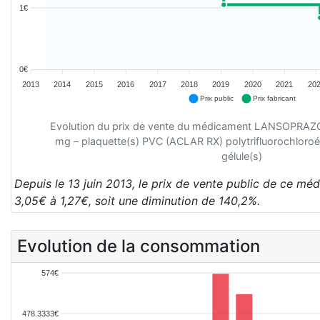
1€
0€
2013
2014
2015
2016
2017
2018
2019
2020
2021
20
Prix public
Prix fabricant
Evolution du prix de vente du médicament LANSOPR
mg – plaquette(s) PVC (ACLAR RX) polytrifluorochloroé
gélule(s)
Depuis le 13 juin 2013, le prix de vente public de ce m
3,05€ à 1,27€, soit une diminution de 140,2%.
Evolution de la consommation
574€
478.3333€