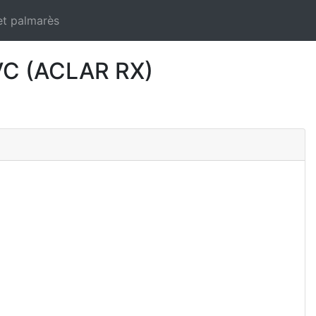
et palmarès
VC (ACLAR RX)