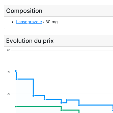
Composition
Lansoprazole
: 30 mg
Evolution du prix
4€
3€
2€