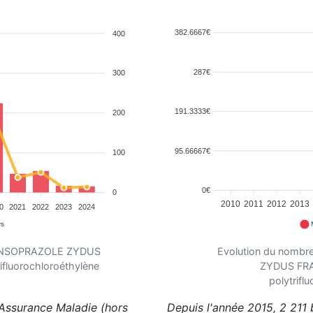
382.6667€
400
287€
300
191.3333€
200
95.66667€
100
0€
0
2010
2011
2012
2013
0
2021
2022
2023
2024
rs
t LANSOPRAZOLE ZYDUS
Evolution du nomb
fluorochloroéthylène
ZYDUS FRA
polytrifl
'Assurance Maladie (hors
Depuis l'année 2015, 2 211