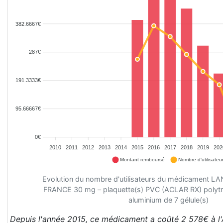
382.6667€
287€
191.3333€
95.66667€
0€
2010
2011
2012
2013
2014
2015
2016
2017
2018
2019
202
Montant remboursé
Nombre d'utilisateu
Evolution du nombre d'utilisateurs du médicamen
FRANCE 30 mg – plaquette(s) PVC (ACLAR RX) polytri
aluminium de 7 gélule(s)
Depuis l'année 2015, ce médicament a coûté 2 578€ à l