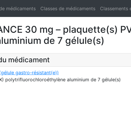
 de médicaments
Classes de médicaments
Classements 
E 30 mg – plaquette(s) P
aluminium de 7 gélule(s)
t du médicament
ule gastro-résistant(e))
 polytrifluorochloroéthylène aluminium de 7 gélule(s)