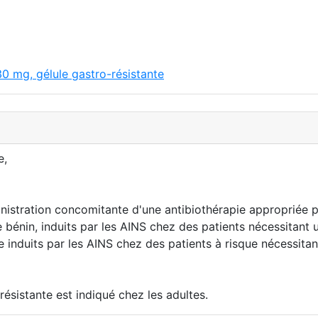
0 mg, gélule gastro-résistante
e,
inistration concomitante d'une antibiothérapie appropriée po
ue bénin, induits par les AINS chez des patients nécessitant 
ue induits par les AINS chez des patients à risque nécessita
stante est indiqué chez les adultes.