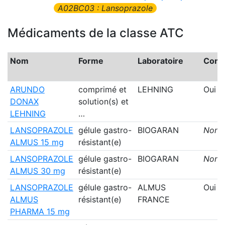
A02BC03 : Lansoprazole
Médicaments de la classe ATC
Nom
Forme
Laboratoire
Comm
ARUNDO
comprimé et
LEHNING
Oui
DONAX
solution(s) et
LEHNING
…
LANSOPRAZOLE
gélule gastro-
BIOGARAN
Non
ALMUS 15 mg
résistant(e)
LANSOPRAZOLE
gélule gastro-
BIOGARAN
Non
ALMUS 30 mg
résistant(e)
LANSOPRAZOLE
gélule gastro-
ALMUS
Oui
ALMUS
résistant(e)
FRANCE
PHARMA 15 mg