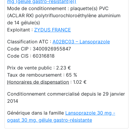
mg (gélule gastro-résistant(e))
Mode de conditionnement : plaquette(s) PVC
(ACLAR RX) polytrifluorochloroéthylène aluminium
de 14 gélule(s)
Exploitant :
ZYDUS FRANCE
Classification ATC :
A02BC03 – Lansoprazole
Code CIP : 3400926955847
Code CIS : 60316818
Prix de vente public : 2.23 €
Taux de remboursement : 65 %
Honoraires de dispensation
: 1.02 €
Conditionnement commercialisé depuis le 29 janvier
2014
Générique dans la famille
Lansoprazole 30 mg -
ogast 30 mg, gélule gastro-résistante