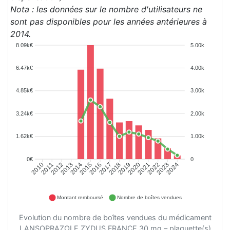
Nota : les données sur le nombre d'utilisateurs ne
sont pas disponibles pour les années antérieures à
2014.
8.09k€
5.00k
6.47k€
4.00k
4.85k€
3.00k
3.24k€
2.00k
1.62k€
1.00k
0€
0
2011
2012
2013
2014
2015
2016
2017
2018
2019
2020
2021
2022
2023
2024
2010
Montant remboursé
Nombre de boîtes vendues
Evolution du nombre de boîtes vendues du médicament
LANSOPRAZOLE ZYDUS FRANCE 30 mg – plaquette(s)