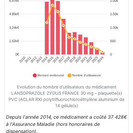
6.47k€
2.00k
4.85k€
1.50k
3.24k€
1.00k
1.62k€
500
0€
0
2011
2012
2013
2014
2015
2016
2017
2018
2019
2020
2021
2022
2023
2024
2010
Montant remboursé
Nombre d'utilisateurs
Evolution du nombre d'utilisateurs du médicament
LANSOPRAZOLE ZYDUS FRANCE 30 mg – plaquette(s)
PVC (ACLAR RX) polytrifluorochloroéthylène aluminium de
14 gélule(s)
Depuis l'année 2014, ce médicament a coûté 37 428€
à l'Assurance Maladie (hors honoraires de
dispensation).