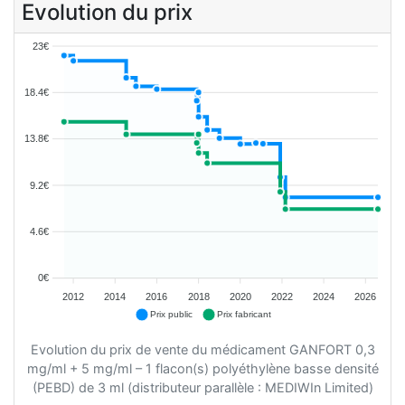
Evolution du prix
23€
18.4€
13.8€
9.2€
4.6€
0€
2012
2014
2016
2018
2020
2022
2024
2026
Prix public
Prix fabricant
Evolution du prix de vente du médicament GANFORT 0,3
mg/ml + 5 mg/ml – 1 flacon(s) polyéthylène basse densité
(PEBD) de 3 ml (distributeur parallèle : MEDIWIn Limited)