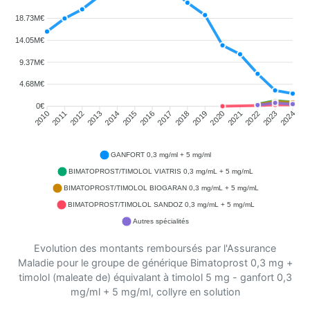
18.73M€
14.05M€
9.37M€
4.68M€
0€
2011
2012
2013
2014
2015
2016
2018
2019
2020
2021
2022
2023
2010
2017
2024
GANFORT 0,3 mg/ml + 5 mg/ml
BIMATOPROST/TIMOLOL VIATRIS 0,3 mg/mL + 5 mg/mL
BIMATOPROST/TIMOLOL BIOGARAN 0,3 mg/mL + 5 mg/mL
BIMATOPROST/TIMOLOL SANDOZ 0,3 mg/mL + 5 mg/mL
Autres spécialités
Evolution des montants remboursés par l'Assurance
Maladie pour le groupe de générique Bimatoprost 0,3 mg +
timolol (maleate de) équivalant à timolol 5 mg - ganfort 0,3
mg/ml + 5 mg/ml, collyre en solution