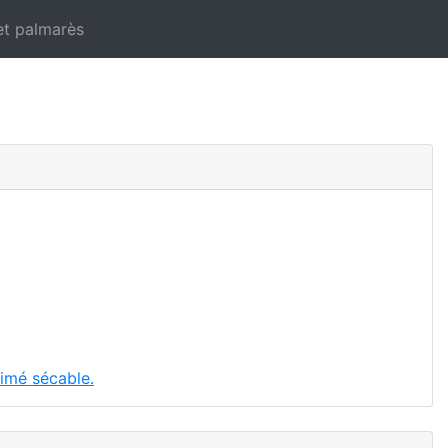
et palmarès
imé sécable.