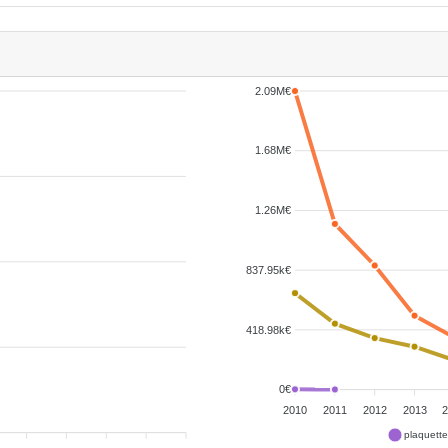
2.09M€
1.68M€
1.26M€
837.95k€
418.98k€
0€
2010
2011
2012
2013
plaquett