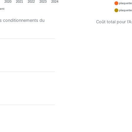
2020
2021
2022
2023
2024
plaquett
ent
plaquett
es conditionnements du
Coût total pour l