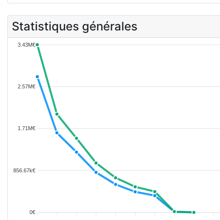
Statistiques générales
3.43M€
2.57M€
1.71M€
856.67k€
0€