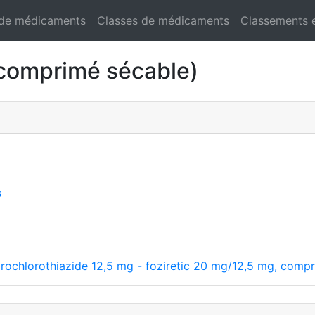
 de médicaments
Classes de médicaments
Classements 
comprimé sécable)
s
rochlorothiazide 12,5 mg - foziretic 20 mg/12,5 mg, compr