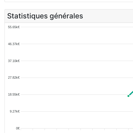
Statistiques générales
55.65k€
46.37k€
37.10k€
27.82k€
18.55k€
9.27k€
0€