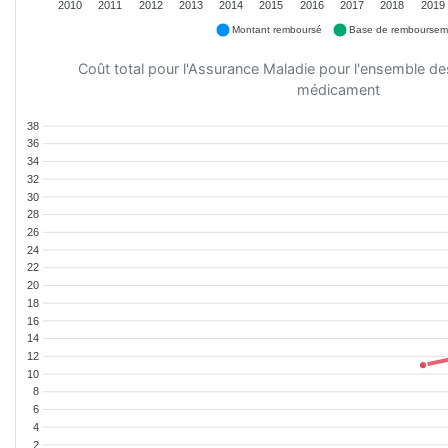
2010
2011
2012
2013
2014
2015
2016
2017
2018
2019
Montant remboursé
Base de remboursem
Coût total pour l'Assurance Maladie pour l'ensemble d
médicament
38
36
34
32
30
28
26
24
22
20
18
16
14
12
10
8
6
4
2