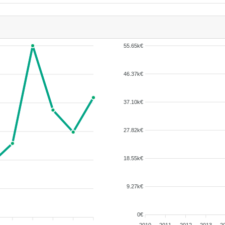
55.65k€
46.37k€
37.10k€
27.82k€
18.55k€
9.27k€
0€
2010
2011
2012
2013
2