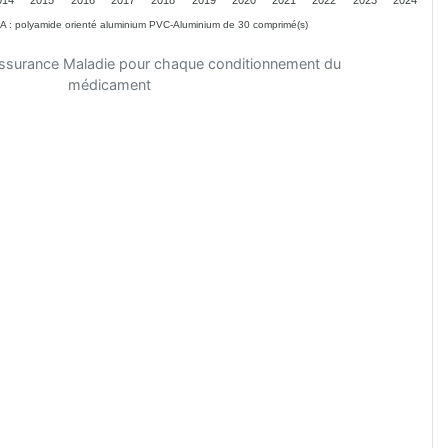
PA : polyamide orienté aluminium PVC-Aluminium de 30 comprimé(s)
'Assurance Maladie pour chaque conditionnement du
médicament