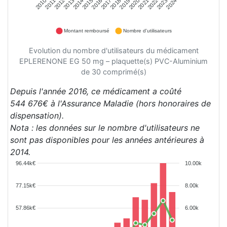
2011
2012
2013
2014
2015
2016
2017
2018
2019
2020
2021
2022
2023
2024
2010
Montant remboursé
Nombre d'utilisateurs
Evolution du nombre d'utilisateurs du médicament
EPLERENONE EG 50 mg – plaquette(s) PVC-Aluminium
de 30 comprimé(s)
Depuis l'année 2016, ce médicament a coûté
544 676€ à l'Assurance Maladie (hors honoraires de
dispensation).
Nota : les données sur le nombre d'utilisateurs ne
sont pas disponibles pour les années antérieures à
2014.
96.44k€
10.00k
77.15k€
8.00k
57.86k€
6.00k