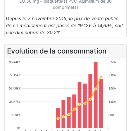
EG 50 mg – plaquette(s) PVC-Aluminium de 30
comprimé(s)
Depuis le 7 novembre 2015, le prix de vente public
de ce médicament est passé de 19,12€ à 14,69€, soit
une diminution de 30,2%.
Evolution de la consommation
96.44k€
2.50k
77.15k€
2.00k
57.86k€
1.50k
38.57k€
1.00k
19.29k€
500
0€
0