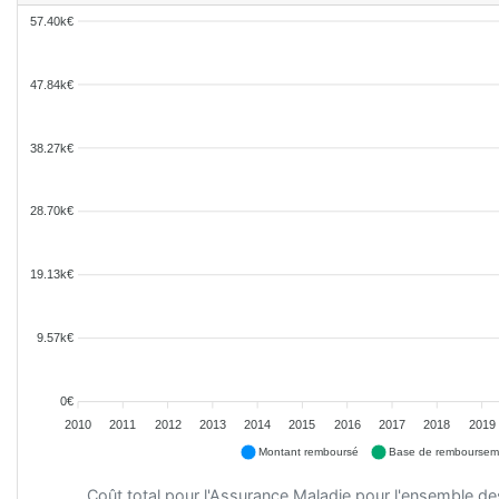
57.40k€
47.84k€
38.27k€
28.70k€
19.13k€
9.57k€
0€
2010
2011
2012
2013
2014
2015
2016
2017
2018
2019
Montant remboursé
Base de remboursem
Coût total pour l'Assurance Maladie pour l'ensemble d