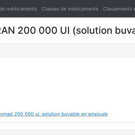
 de médicaments
Classes de médicaments
Classements 
 200 000 UI (solution buva
 zymad 200 000 ui, solution buvable en ampoule