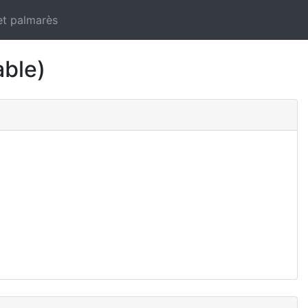
et palmarès
ble)