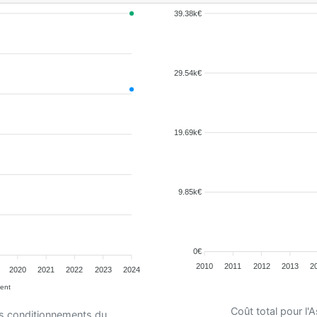
39.38k€
29.54k€
19.69k€
9.85k€
0€
2010
2011
2012
2013
2
2020
2021
2022
2023
2024
ent
Coût total pour l
es conditionnements du