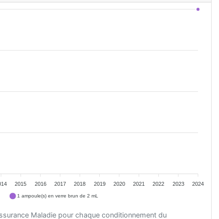
014
2015
2016
2017
2018
2019
2020
2021
2022
2023
2024
1 ampoule(s) en verre brun de 2 mL
'Assurance Maladie pour chaque conditionnement du