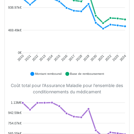
938.97k€
469.49k€
0€
2011
2012
2013
2014
2015
2016
2018
2019
2020
2021
2022
2023
2010
2017
2024
Montant remboursé
Base de remboursement
Coût total pour l'Assurance Maladie pour l'ensemble des
conditionnements du médicament
1.13M€
942.59k€
754.07k€
565.55k€