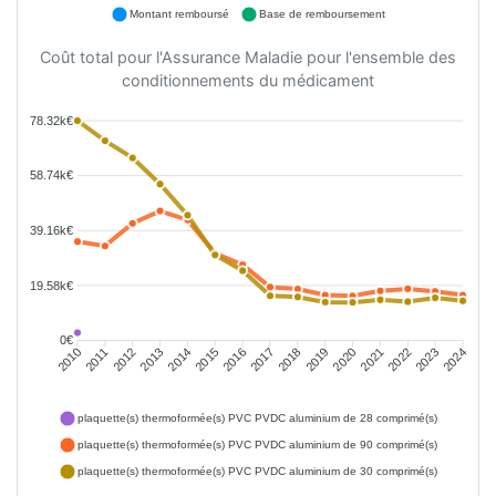
Montant remboursé
Base de remboursement
Coût total pour l'Assurance Maladie pour l'ensemble des
conditionnements du médicament
78.32k€
58.74k€
39.16k€
19.58k€
0€
2011
2012
2013
2014
2015
2016
2018
2019
2020
2021
2022
2023
2010
2017
2024
plaquette(s) thermoformée(s) PVC PVDC aluminium de 28 comprimé(s)
plaquette(s) thermoformée(s) PVC PVDC aluminium de 90 comprimé(s)
plaquette(s) thermoformée(s) PVC PVDC aluminium de 30 comprimé(s)