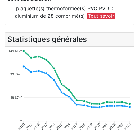
plaquette(s) thermoformée(s) PVC PVDC
aluminium de 28 comprimé(s)
Tout savoir
Statistiques générales
149.61k€
99.74k€
49.87k€
0€
2011
2012
2013
2014
2015
2016
2018
2019
2020
2021
2022
2023
2010
2017
2024