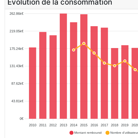
Evolution de la consommation
262.86k€
219.05k€
175.24k€
131.43k€
87.62k€
43.81k€
0€
2010
2011
2012
2013
2014
2015
2016
2017
2018
2019
202
Montant remboursé
Nombre d'utilisateu