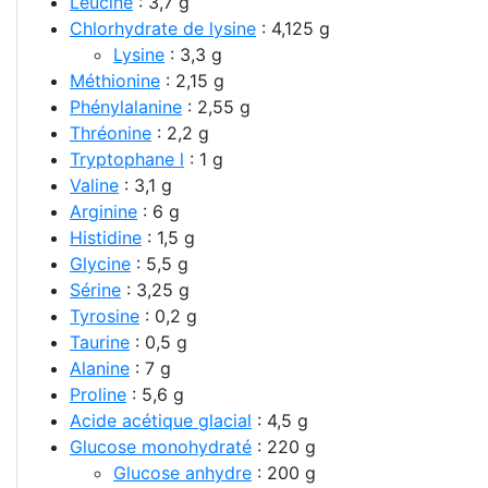
Leucine
: 3,7 g
Chlorhydrate de lysine
: 4,125 g
Lysine
: 3,3 g
Méthionine
: 2,15 g
Phénylalanine
: 2,55 g
Thréonine
: 2,2 g
Tryptophane l
: 1 g
Valine
: 3,1 g
Arginine
: 6 g
Histidine
: 1,5 g
Glycine
: 5,5 g
Sérine
: 3,25 g
Tyrosine
: 0,2 g
Taurine
: 0,5 g
Alanine
: 7 g
Proline
: 5,6 g
Acide acétique glacial
: 4,5 g
Glucose monohydraté
: 220 g
Glucose anhydre
: 200 g