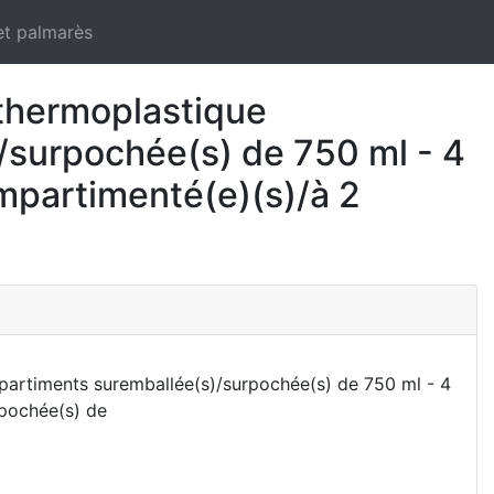
et palmarès
thermoplastique
/surpochée(s) de 750 ml - 4
mpartimenté(e)(s)/à 2
artiments suremballée(s)/surpochée(s) de 750 ml - 4
rpochée(s) de