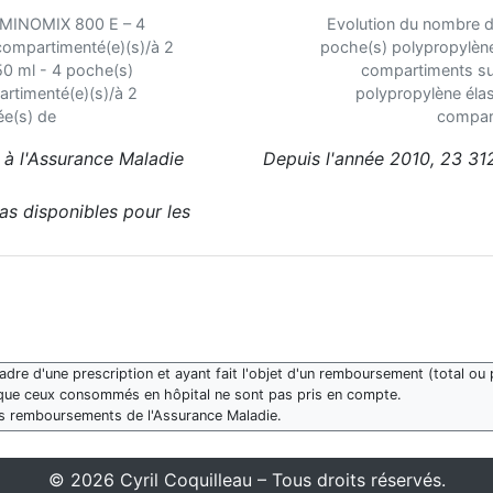
 AMINOMIX 800 E – 4
Evolution du nombre 
compartimenté(e)(s)/à 2
poche(s) polypropylène
0 ml - 4 poche(s)
compartiments su
rtimenté(e)(s)/à 2
polypropylène éla
e(s) de
compar
 à l'Assurance Maladie
Depuis l'année 2010, 23 31
pas disponibles pour les
re d'une prescription et ayant fait l'objet d'un remboursement (total ou p
que ceux consommés en hôpital ne sont pas pris en compte.
des remboursements de l'Assurance Maladie.
© 2026 Cyril Coquilleau – Tous droits réservés.