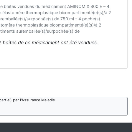
de boîtes vendues du médicament AMINOMIX 800 E – 4
 élastomère thermoplastique bicompartimenté(e)(s)/à 2
remballée(s)/surpochée(s) de 750 ml - 4 poche(s)
stomère thermoplastique bicompartimenté(e)(s)/à 2
timents suremballée(s)/surpochée(s) de
2 boîtes de ce médicament ont été vendues.
artiel) par l'Assurance Maladie.