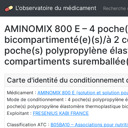
L'observatoire du médicament
Recherche
AMINOMIX 800 E – 4 poche(s
bicompartimenté(e)(s)/à 2 
poche(s) polypropylène éla
compartiments suremballée(
Carte d'identité du conditionnemen
Médicament :
AMINOMIX 800 E (solution et solution pou
Mode de conditionnement : 4 poche(s) polypropylène é
poche(s) polypropylène élastomère thermoplastique bi
Exploitant :
FRESENIUS KABI FRANCE
Classification ATC :
B05BA10 – Associations pour nutrit