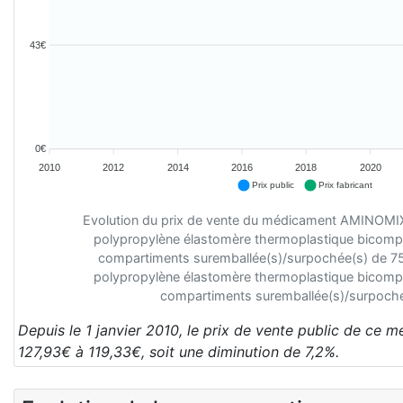
43€
0€
2010
2012
2014
2016
2018
2020
Prix public
Prix fabricant
Evolution du prix de vente du médicament AMINOMIX
polypropylène élastomère thermoplastique bicompa
compartiments suremballée(s)/surpochée(s) de 75
polypropylène élastomère thermoplastique bicompa
compartiments suremballée(s)/surpoché
Depuis le 1 janvier 2010, le prix de vente public de ce 
127,93€ à 119,33€, soit une diminution de 7,2%.