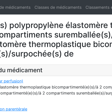
 de médicaments
Classes de médicaments
Classements 
) polypropylène élastomère 
compartiments suremballée(s)
stomère thermoplastique bico
s)/surpochée(s) de
t du médicament
r perfusion)
lastomère thermoplastique bicompartimenté(e)(s)/à 2 comp
compartimenté(e)(s)/à 2 compartiments suremballée(s)/su
ion parentérale