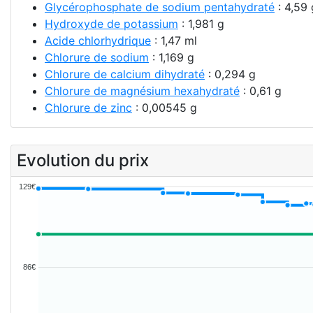
Glycérophosphate de sodium pentahydraté
: 4,59 
Hydroxyde de potassium
: 1,981 g
Acide chlorhydrique
: 1,47 ml
Chlorure de sodium
: 1,169 g
Chlorure de calcium dihydraté
: 0,294 g
Chlorure de magnésium hexahydraté
: 0,61 g
Chlorure de zinc
: 0,00545 g
Evolution du prix
129€
86€