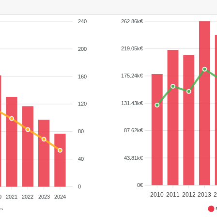
240
262.86k€
219.05k€
200
175.24k€
160
131.43k€
120
87.62k€
80
43.81k€
40
0€
0
2010
2011
2012
2013
0
2021
2022
2023
2024
rs