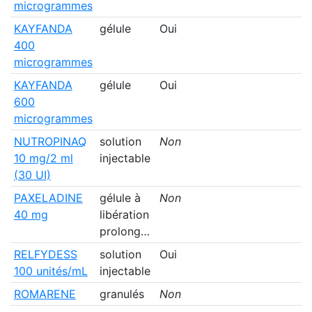
microgrammes
KAYFANDA
gélule
Oui
400
microgrammes
KAYFANDA
gélule
Oui
600
microgrammes
NUTROPINAQ
solution
Non
10 mg/2 ml
injectable
(30 UI)
PAXELADINE
gélule à
Non
40 mg
libération
prolong…
RELFYDESS
solution
Oui
100 unités/mL
injectable
ROMARENE
granulés
Non