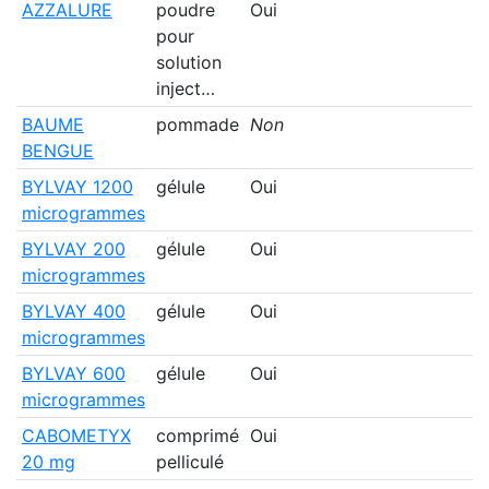
AZZALURE
poudre
Oui
pour
solution
inject…
BAUME
pommade
Non
BENGUE
BYLVAY 1200
gélule
Oui
microgrammes
BYLVAY 200
gélule
Oui
microgrammes
BYLVAY 400
gélule
Oui
microgrammes
BYLVAY 600
gélule
Oui
microgrammes
CABOMETYX
comprimé
Oui
20 mg
pelliculé