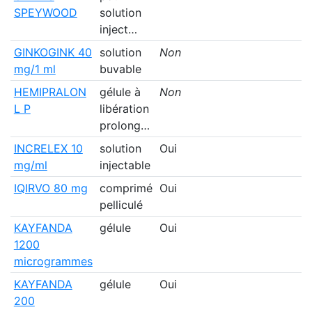
SPEYWOOD
solution
inject…
GINKOGINK 40
solution
Non
mg/1 ml
buvable
HEMIPRALON
gélule à
Non
L P
libération
prolong…
INCRELEX 10
solution
Oui
mg/ml
injectable
IQIRVO 80 mg
comprimé
Oui
pelliculé
KAYFANDA
gélule
Oui
1200
microgrammes
KAYFANDA
gélule
Oui
200