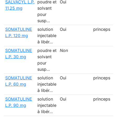
SALVACYL L.P.
poudre et
Oui
11,25 mg
solvant
pour
susp…
SOMATULINE
solution
Oui
princeps
L.P. 120 mg
injectable
à libér…
SOMATULINE
poudre et
Non
L.P. 30 mg
solvant
pour
susp…
SOMATULINE
solution
Oui
princeps
L.P. 60 mg
injectable
à libér…
SOMATULINE
solution
Oui
princeps
L.P. 90 mg
injectable
à libér…