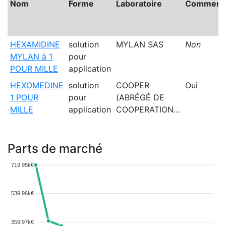
Nom
Forme
Laboratoire
Commerci
HEXAMIDINE
solution
MYLAN SAS
Non
MYLAN à 1
pour
POUR MILLE
application
HEXOMEDINE
solution
COOPER
Oui
1 POUR
pour
(ABRÉGÉ DE
MILLE
application
COOPERATION…
Parts de marché
719.95k€
539.96k€
359.97k€