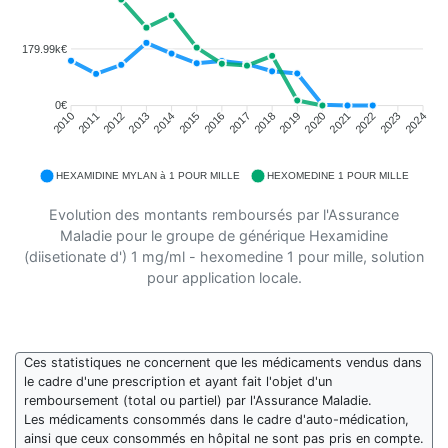
179.99k€
0€
2011
2012
2013
2014
2015
2016
2018
2019
2020
2021
2022
2023
2010
2017
2024
HEXAMIDINE MYLAN à 1 POUR MILLE
HEXOMEDINE 1 POUR MILLE
Evolution des montants remboursés par l'Assurance
Maladie pour le groupe de générique Hexamidine
(diisetionate d') 1 mg/ml - hexomedine 1 pour mille, solution
pour application locale.
Ces statistiques ne concernent que les médicaments vendus dans
le cadre d'une prescription et ayant fait l'objet d'un
remboursement (total ou partiel) par l'Assurance Maladie.
Les médicaments consommés dans le cadre d'auto-médication,
ainsi que ceux consommés en hôpital ne sont pas pris en compte.