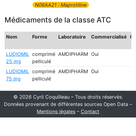
N06AA21 : Maprotiline
Médicaments de la classe ATC
Nom
Forme
Laboratoire
Commercialisé
Gé
LUDIOMIL
comprimé
AMDIPHARM
Oui
25 mg
pelliculé
LUDIOMIL
comprimé
AMDIPHARM
Oui
75 mg
pelliculé
© 2026 Cyril Coquilleau – Tous droits réservés.
Données provenant de différentes sources Open Data –
Mentions légales
–
Contact