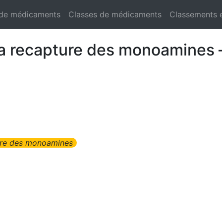
 de médicaments
Classes de médicaments
Classements 
e la recapture des monoamines
ture des monoamines