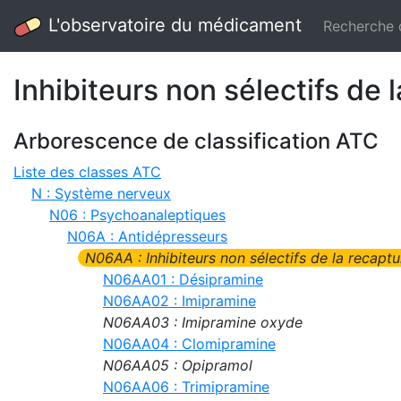
L'observatoire du médicament
Recherche
Inhibiteurs non sélectifs d
Arborescence de classification ATC
Liste des classes ATC
N : Système nerveux
N06 : Psychoanaleptiques
N06A : Antidépresseurs
N06AA : Inhibiteurs non sélectifs de la recap
N06AA01 : Désipramine
N06AA02 : Imipramine
N06AA03 : Imipramine oxyde
N06AA04 : Clomipramine
N06AA05 : Opipramol
N06AA06 : Trimipramine