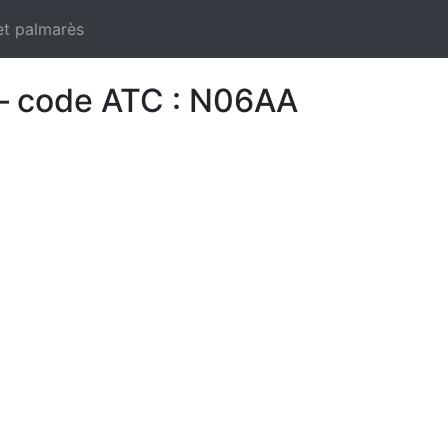
et palmarès
 – code ATC : N06AA