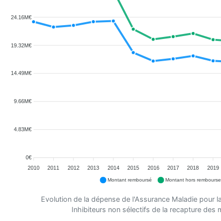
24.16M€
19.32M€
14.49M€
9.66M€
4.83M€
0€
2010
2011
2012
2013
2014
2015
2016
2017
2018
2019
Montant remboursé
Montant hors rembours
Evolution de la dépense de l'Assurance Maladie pour 
Inhibiteurs non sélectifs de la recapture de