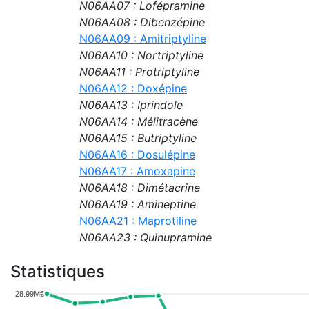
N06AA07 : Lofépramine
N06AA08 : Dibenzépine
N06AA09 : Amitriptyline
N06AA10 : Nortriptyline
N06AA11 : Protriptyline
N06AA12 : Doxépine
N06AA13 : Iprindole
N06AA14 : Mélitracène
N06AA15 : Butriptyline
N06AA16 : Dosulépine
N06AA17 : Amoxapine
N06AA18 : Dimétacrine
N06AA19 : Amineptine
N06AA21 : Maprotiline
N06AA23 : Quinupramine
Statistiques
28.99M€