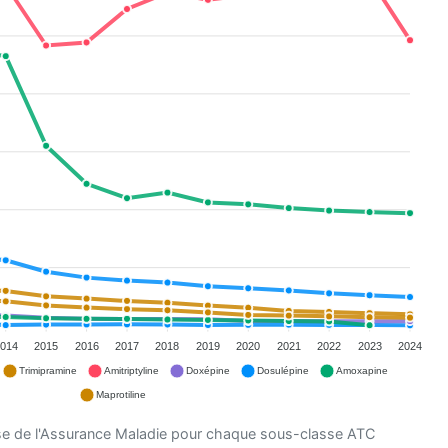
014
2015
2016
2017
2018
2019
2020
2021
2022
2023
2024
Trimipramine
Amitriptyline
Doxépine
Dosulépine
Amoxapine
Maprotiline
se de l'Assurance Maladie pour chaque sous-classe ATC