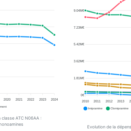
9.04M€
7.23M€
5.42M€
3.62M€
1.81M€
0€
2020
2021
2022
2023
2024
2010
2011
2012
2013
2
ement
Imipramine
Clomipramine
la classe ATC N06AA :
s monoamines
Evolution de la dépen