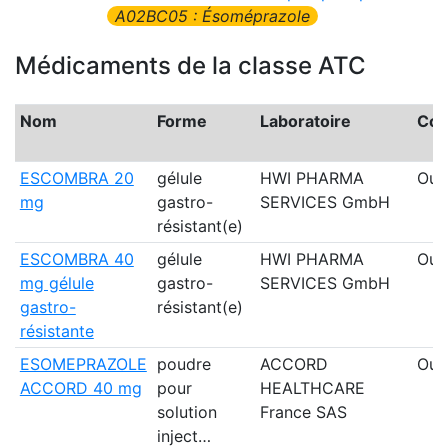
A02BC05 : Ésoméprazole
Médicaments de la classe ATC
Nom
Forme
Laboratoire
Com
ESCOMBRA 20
gélule
HWI PHARMA
Oui
mg
gastro-
SERVICES GmbH
résistant(e)
ESCOMBRA 40
gélule
HWI PHARMA
Oui
mg gélule
gastro-
SERVICES GmbH
gastro-
résistant(e)
résistante
ESOMEPRAZOLE
poudre
ACCORD
Oui
ACCORD 40 mg
pour
HEALTHCARE
solution
France SAS
inject…