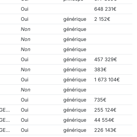
Oui
648 231€
Oui
générique
2 152€
Non
générique
Non
générique
Non
générique
Oui
générique
457 329€
Non
générique
383€
Oui
générique
1 673 104€
Non
générique
Oui
générique
735€
OGE…
Oui
générique
255 124€
OGE…
Oui
générique
44 554€
OGE…
Oui
générique
226 143€