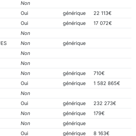
Non
Oui
générique
22 113€
Oui
générique
17 072€
Non
UES
Non
générique
Non
Non
Non
générique
710€
Oui
générique
1 582 865€
Non
Oui
générique
232 273€
Non
générique
179€
Non
générique
Oui
générique
8 163€