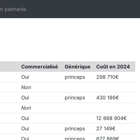
et palmarès
Commercialisé
Générique
Coût en 2024
Oui
princeps
298 710€
Non
Oui
princeps
430 186€
Non
Oui
12 868 904€
Oui
princeps
27 149€
Oui
princeps
677 869€