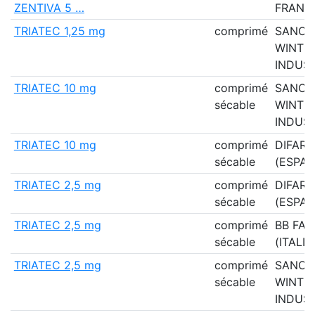
ZENTIVA 5 …
FRANC
TRIATEC 1,25 mg
comprimé
SANOF
WINTH
INDUST
TRIATEC 10 mg
comprimé
SANOF
sécable
WINTH
INDUST
TRIATEC 10 mg
comprimé
DIFAR
sécable
(ESPAG
TRIATEC 2,5 mg
comprimé
DIFAR
sécable
(ESPAG
TRIATEC 2,5 mg
comprimé
BB FA
sécable
(ITALIE
TRIATEC 2,5 mg
comprimé
SANOF
sécable
WINTH
INDUST