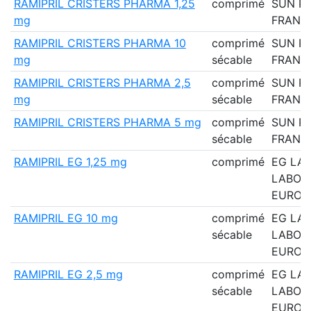
RAMIPRIL CRISTERS PHARMA 1,25
comprimé
SUN P
mg
FRANC
RAMIPRIL CRISTERS PHARMA 10
comprimé
SUN P
mg
sécable
FRANC
RAMIPRIL CRISTERS PHARMA 2,5
comprimé
SUN P
mg
sécable
FRANC
RAMIPRIL CRISTERS PHARMA 5 mg
comprimé
SUN P
sécable
FRANC
RAMIPRIL EG 1,25 mg
comprimé
EG LAB
LABOR
EUROG
RAMIPRIL EG 10 mg
comprimé
EG LAB
sécable
LABOR
EUROG
RAMIPRIL EG 2,5 mg
comprimé
EG LAB
sécable
LABOR
EUROG