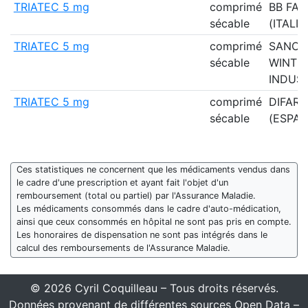
TRIATEC 5 mg
comprimé
BB FA
sécable
(ITALIE
TRIATEC 5 mg
comprimé
SANOF
sécable
WINTH
INDUST
TRIATEC 5 mg
comprimé
DIFAR
sécable
(ESPAG
Ces statistiques ne concernent que les médicaments vendus dans
le cadre d'une prescription et ayant fait l'objet d'un
remboursement (total ou partiel) par l'Assurance Maladie.
Les médicaments consommés dans le cadre d'auto-médication,
ainsi que ceux consommés en hôpital ne sont pas pris en compte.
Les honoraires de dispensation ne sont pas intégrés dans le
calcul des remboursements de l'Assurance Maladie.
© 2026 Cyril Coquilleau – Tous droits réservés.
Données provenant de différentes sources Open Data –