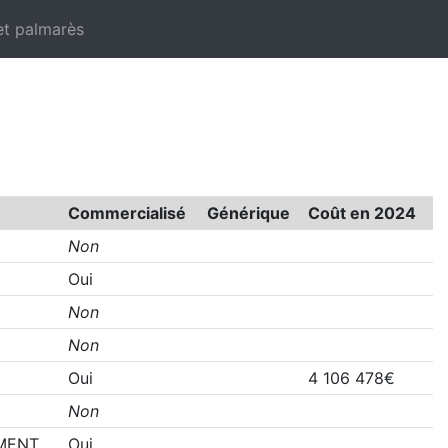
et palmarès
Commercialisé
Générique
Coût en 2024
Non
Oui
Non
Non
Oui
4 106 478€
Non
MENT
Oui