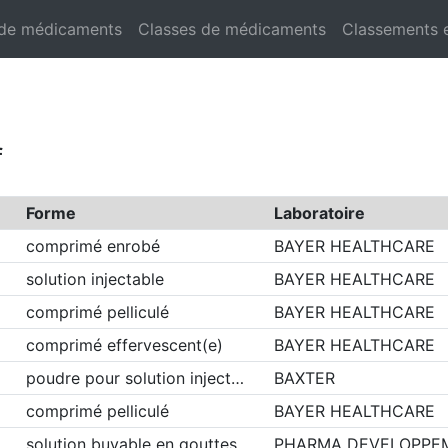
 de médicaments
Classes de médicaments
Classements 
f
Forme
Laboratoire
comprimé enrobé
BAYER HEALTHCARE
solution injectable
BAYER HEALTHCARE
comprimé pelliculé
BAYER HEALTHCARE
comprimé effervescent(e)
BAYER HEALTHCARE
poudre pour solution inject…
BAXTER
comprimé pelliculé
BAYER HEALTHCARE
solution buvable en gouttes
PHARMA DEVELOPPE