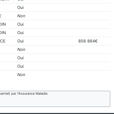
Oui
E
Non
DIN
Oui
DIN
Oui
NCE
Oui
856 864€
Non
Oui
Oui
Non
artiel) par l'Assurance Maladie.