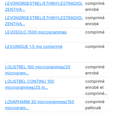
LEVONORGESTREL/ETHINYLESTRADIOL
comprimé
Z
ZENTIVA…
enrobé
F
LEVONORGESTREL/ETHINYLESTRADIOL
comprimé
Z
ZENTIVA…
enrobé
F
LEVOSOLO 1500 microgrammes
comprimé
L
M
LEVUNIQUE 1,5 mg comprimé
comprimé
E
H
(
LOLISTREL 100 microgrammes/20
comprimé
V
microgram…
enrobé
LOLISTREL CONTINU 100
comprimé
V
microgrammes/20 m…
enrobé et
comprimé…
LOVAPHARM 30 microgrammes/150
comprimé
L
microgram…
pelliculé
M