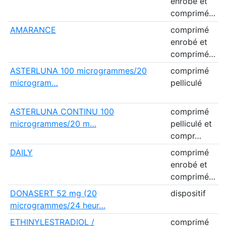
enrobé et
H
comprimé…
F
AMARANCE
comprimé
P
enrobé et
H
comprimé…
F
ASTERLUNA 100 microgrammes/20
comprimé
E
microgram…
pelliculé
H
(
ASTERLUNA CONTINU 100
comprimé
E
microgrammes/20 m…
pelliculé et
H
compr…
(
DAILY
comprimé
P
enrobé et
M
comprimé…
DONASERT 52 mg (20
dispositif
microgrammes/24 heur…
R
ETHINYLESTRADIOL /
comprimé
T