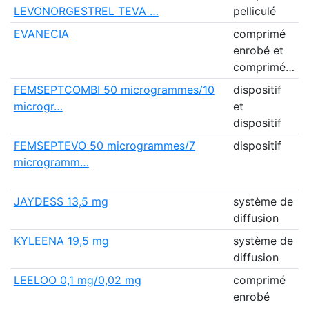
LEVONORGESTREL TEVA …
pelliculé
EVANECIA
comprimé
B
enrobé et
comprimé…
FEMSEPTCOMBI 50 microgrammes/10
dispositif
T
microgr…
et
I
dispositif
(
FEMSEPTEVO 50 microgrammes/7
dispositif
T
microgramm…
I
(
JAYDESS 13,5 mg
système de
B
diffusion
H
KYLEENA 19,5 mg
système de
B
diffusion
H
LEELOO 0,1 mg/0,02 mg
comprimé
T
enrobé
I