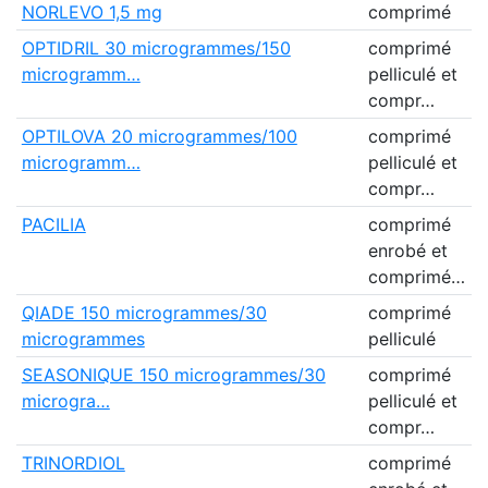
NORLEVO 1,5 mg
comprimé
H
OPTIDRIL 30 microgrammes/150
comprimé
L
microgramm…
pelliculé et
M
compr…
OPTILOVA 20 microgrammes/100
comprimé
L
microgramm…
pelliculé et
M
compr…
PACILIA
comprimé
B
enrobé et
comprimé…
QIADE 150 microgrammes/30
comprimé
V
microgrammes
pelliculé
SEASONIQUE 150 microgrammes/30
comprimé
T
microgra…
pelliculé et
I
compr…
(
TRINORDIOL
comprimé
P