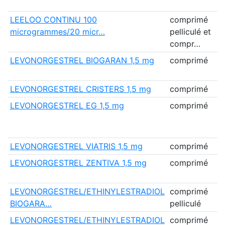
(
LEELOO CONTINU 100
comprimé
T
microgrammes/20 micr…
pelliculé et
I
compr…
(
LEVONORGESTREL BIOGARAN 1,5 mg
comprimé
R
LEVONORGESTREL CRISTERS 1,5 mg
comprimé
C
LEVONORGESTREL EG 1,5 mg
comprimé
E
L
LEVONORGESTREL VIATRIS 1,5 mg
comprimé
V
LEVONORGESTREL ZENTIVA 1,5 mg
comprimé
Z
F
LEVONORGESTREL/ETHINYLESTRADIOL
comprimé
B
BIOGARA…
pelliculé
LEVONORGESTREL/ETHINYLESTRADIOL
comprimé
B