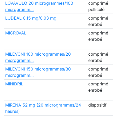
LOVAVULO 20 microgrammes/100
comprimé
L
microgramm…
pelliculé
M
LUDEAL 0,15 mg/0,03 mg
comprimé
P
enrobé
M
MICROVAL
comprimé
P
enrobé
H
F
MILEVONI 100 microgrammes/20
comprimé
L
microgramm…
enrobé
MILEVONI 150 microgrammes/30
comprimé
L
microgramm…
enrobé
MINIDRIL
comprimé
P
enrobé
H
F
MIRENA 52 mg (20 microgrammes/24
dispositif
B
heures)
H