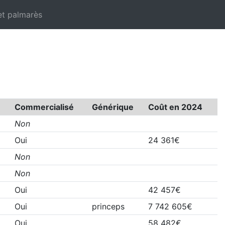
et palmarès
Commercialisé
Générique
Coût en 2024
Non
Oui
24 361€
Non
Non
Oui
42 457€
Oui
princeps
7 742 605€
Oui
58 482€