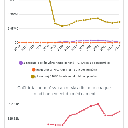
3.90M€
1.95M€
0€
2011
2012
2013
2014
2015
2016
2018
2019
2020
2021
2022
2023
2010
2017
2024
1 flacon(s) polyéthylène haute densité (PEHD) de 14 comprimé(s)
plaquette(s) PVC-Aluminium de 5 comprimé(s)
plaquette(s) PVC-Aluminium de 14 comprimé(s)
Coût total pour l'Assurance Maladie pour chaque
conditionnement du médicament
692.81k
519.61k