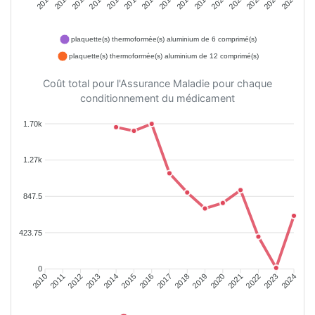
2011
2012
2013
2014
2015
2016
2018
2019
2020
2021
2022
2023
2010
2017
2024
plaquette(s) thermoformée(s) aluminium de 6 comprimé(s)
plaquette(s) thermoformée(s) aluminium de 12 comprimé(s)
Coût total pour l'Assurance Maladie pour chaque
conditionnement du médicament
1.70k
1.27k
847.5
423.75
0
2011
2012
2013
2014
2015
2016
2018
2019
2020
2021
2022
2023
2010
2017
2024