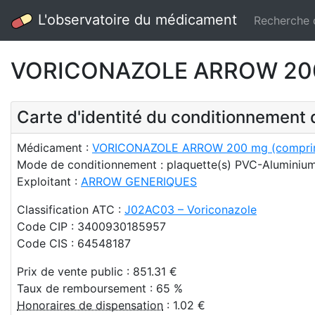
L'observatoire du médicament
Recherche
VORICONAZOLE ARROW 200 m
Carte d'identité du conditionnemen
Médicament :
VORICONAZOLE ARROW 200 mg (comprimé 
Mode de conditionnement : plaquette(s) PVC-Aluminiu
Exploitant :
ARROW GENERIQUES
Classification ATC :
J02AC03 – Voriconazole
Code CIP : 3400930185957
Code CIS : 64548187
Prix de vente public : 851.31 €
Taux de remboursement : 65 %
Honoraires de dispensation
: 1.02 €