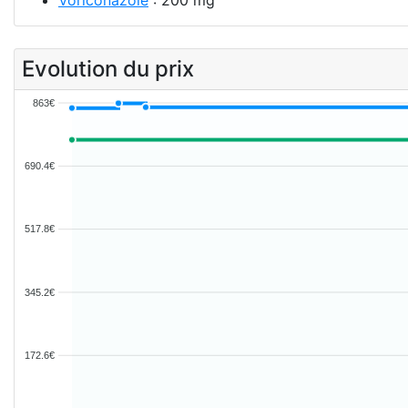
Evolution du prix
863€
690.4€
517.8€
345.2€
172.6€