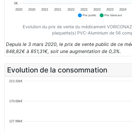
0€
2020
2020
2021
2021
2022
2022
2023
2023
2024
Prix public
Prix fabricant
Evolution du prix de vente du médicament VORICON
plaquette(s) PVC-Aluminium de 56 com
Depuis le 3 mars 2020, le prix de vente public de ce m
848,82€ à 851,31€, soit une augmentation de 0,3%.
Evolution de la consommation
213.32k€
170.65k€
127.99k€