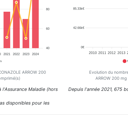
85.33k€
80
42.66k€
60
0€
40
2010
2011
2012
2013
0
2021
2022
2023
2024
rs
VORICONAZOLE ARROW 200
Evolution du nomb
omprimé(s)
ARROW 200 mg – 
 l'Assurance Maladie (hors
Depuis l'année 2021, 675 b
pas disponibles pour les