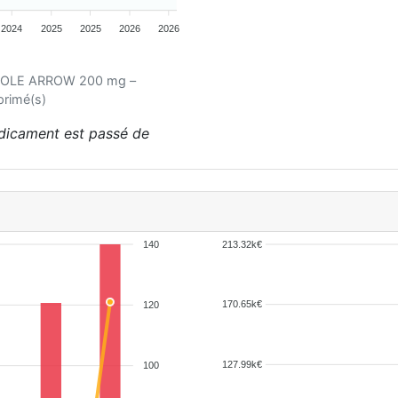
2024
2025
2025
2026
2026
AZOLE ARROW 200 mg –
primé(s)
édicament est passé de
140
213.32k€
170.65k€
120
127.99k€
100