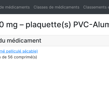
 de médicaments
Classes de médicaments
Classements 
g – plaquette(s) PVC-Alum
t du médicament
pelliculé sécable)
m de 56 comprimé(s)