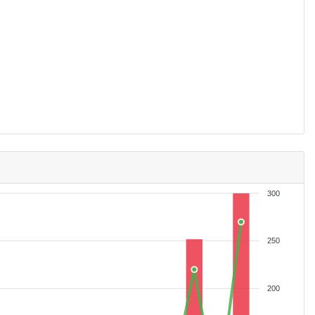
300
250
200