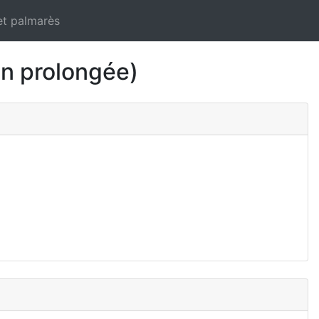
et palmarès
n prolongée)