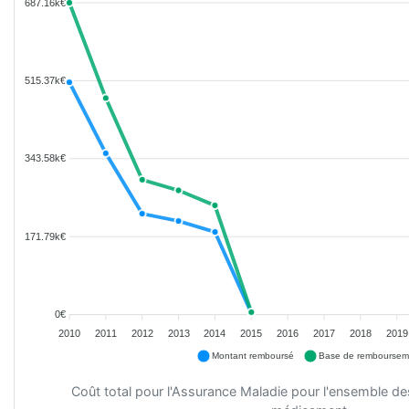
687.16k€
515.37k€
343.58k€
171.79k€
0€
2010
2011
2012
2013
2014
2015
2016
2017
2018
2019
Montant remboursé
Base de remboursem
Coût total pour l'Assurance Maladie pour l'ensemble d