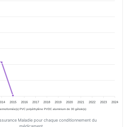
014
2015
2016
2017
2018
2019
2020
2021
2022
2023
2024
thermoformée(s) PVC polyéthylène PVDC aluminium de 30 gélule(s)
'Assurance Maladie pour chaque conditionnement du
médicament