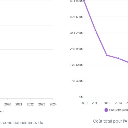
511.92k€
426.60k€
341.28k€
255.96k€
170.64k€
85.32k€
0€
2010
2011
2012
2013
2
2020
2021
2022
2023
2024
plaquette(s) 
ent
Coût total pour l
es conditionnements du