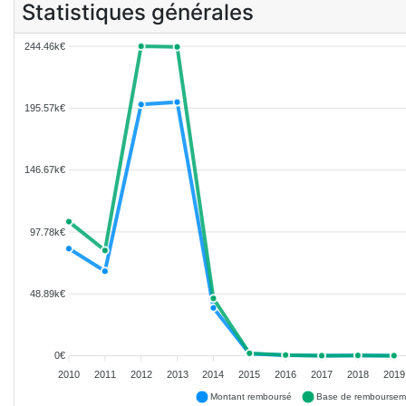
Statistiques générales
244.46k€
195.57k€
146.67k€
97.78k€
48.89k€
0€
2010
2011
2012
2013
2014
2015
2016
2017
2018
2019
Montant remboursé
Base de remboursem