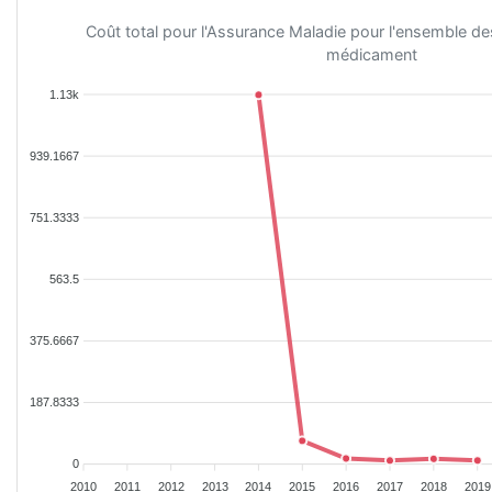
Coût total pour l'Assurance Maladie pour l'ensemble d
médicament
1.13k
939.1667
751.3333
563.5
375.6667
187.8333
0
2010
2011
2012
2013
2014
2015
2016
2017
2018
2019