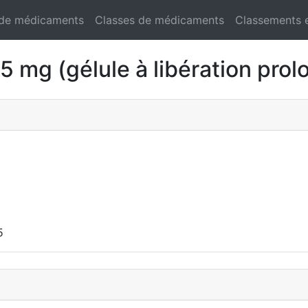
 de médicaments
Classes de médicaments
Classements 
mg (gélule à libération prol
5