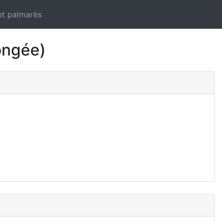
et palmarès
ongée)