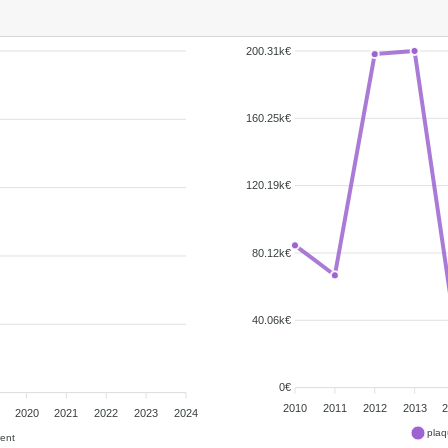
200.31k€
160.25k€
120.19k€
80.12k€
40.06k€
0€
2010
2011
2012
2013
2020
2021
2022
2023
2024
plaq
ent