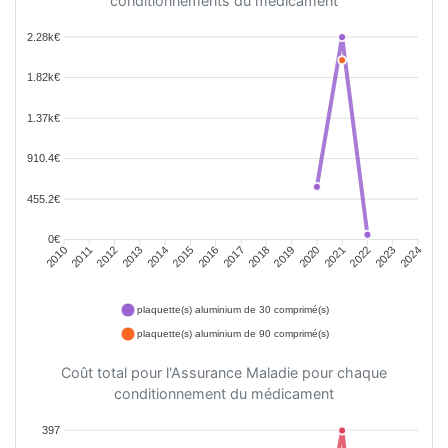
conditionnements du médicament
2.28k€
1.82k€
1.37k€
910.4€
455.2€
0€
2011
2012
2013
2014
2015
2016
2018
2019
2020
2021
2022
2023
2010
2017
2024
plaquette(s) aluminium de 30 comprimé(s)
plaquette(s) aluminium de 90 comprimé(s)
Coût total pour l'Assurance Maladie pour chaque
conditionnement du médicament
397