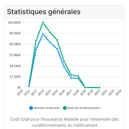
Statistiques générales
103.92k€
86.60k€
69.28k€
51.96k€
34.64k€
17.32k€
0€
2011
2012
2013
2014
2015
2016
2018
2019
2020
2021
2022
2023
2010
2017
2024
Montant remboursé
Base de remboursement
Coût total pour l'Assurance Maladie pour l'ensemble des
conditionnements du médicament