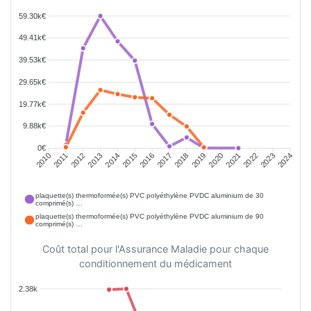
59.30k€
49.41k€
39.53k€
29.65k€
19.77k€
9.88k€
0€
2011
2012
2013
2014
2015
2016
2018
2019
2020
2021
2022
2023
2010
2017
2024
plaquette(s) thermoformée(s) PVC polyéthylène PVDC aluminium de 30
comprimé(s) …
plaquette(s) thermoformée(s) PVC polyéthylène PVDC aluminium de 90
comprimé(s) …
Coût total pour l'Assurance Maladie pour chaque
conditionnement du médicament
2.38k