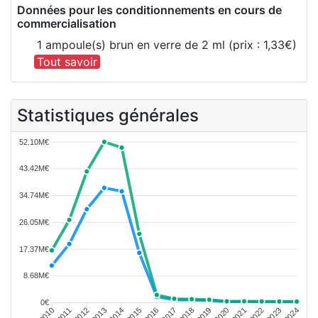
Données pour les conditionnements en cours de
commercialisation
1 ampoule(s) brun en verre de 2 ml (prix : 1,33€)
Tout savoir
Statistiques générales
52.10M€
43.42M€
34.74M€
26.05M€
17.37M€
8.68M€
0€
2011
2012
2013
2014
2015
2016
2018
2019
2020
2021
2022
2023
2010
2017
2024