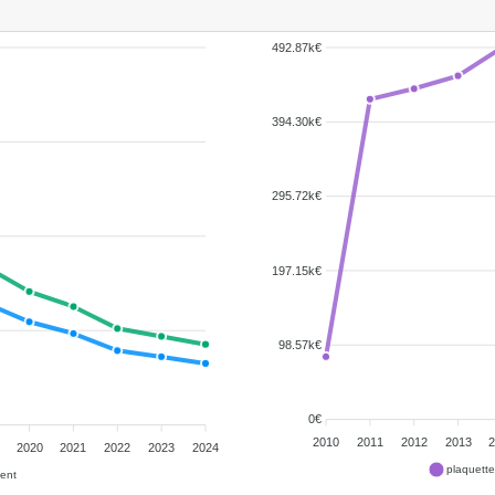
492.87k€
394.30k€
295.72k€
197.15k€
98.57k€
0€
2010
2011
2012
2013
2020
2021
2022
2023
2024
plaquett
ent