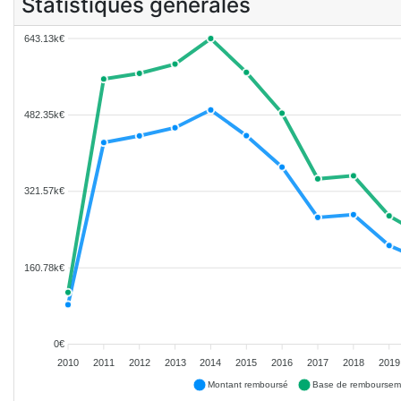
Statistiques générales
643.13k€
482.35k€
321.57k€
160.78k€
0€
2010
2011
2012
2013
2014
2015
2016
2017
2018
2019
Montant remboursé
Base de remboursem