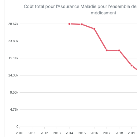
Coût total pour l'Assurance Maladie pour l'ensemble d
médicament
28.67k
23.89k
19.11k
14.33k
9.56k
4.78k
0
2010
2011
2012
2013
2014
2015
2016
2017
2018
2019