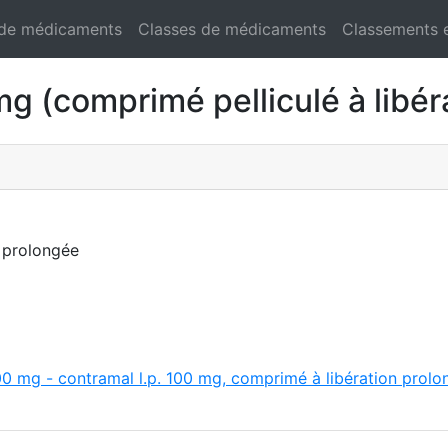
 de médicaments
Classes de médicaments
Classements 
comprimé pelliculé à libéra
n prolongée
0 mg - contramal l.p. 100 mg, comprimé à libération prolon