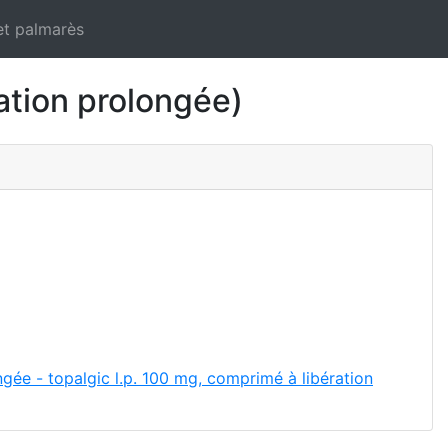
et palmarès
tion prolongée)
gée - topalgic l.p. 100 mg, comprimé à libération