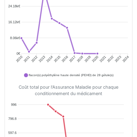
24.18k€
16.12k€
8.06k€
0€
2011
2012
2013
2014
2015
2016
2018
2019
2020
2021
2022
2023
2010
2017
2024
flacon(s) polyéthylène haute densité (PEHD) de 28 gélule(s)
Coût total pour l'Assurance Maladie pour chaque
conditionnement du médicament
996
796.8
597.6