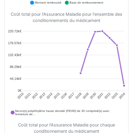
Montant remboursé
Base de remboursement
Coût total pour l'Assurance Maladie pour l'ensemble des
conditionnements du médicament
220.72k€
176.57k€
132.43k€
88.29k€
44.14k€
0€
2011
2012
2013
2014
2015
2016
2018
2019
2020
2021
2022
2023
2010
2017
2024
flacon(s) polyéthylène haute densité (PEHD) de 30 comprimé(s) avec
fermeture de…
Coût total pour l'Assurance Maladie pour chaque
conditionnement du médicament